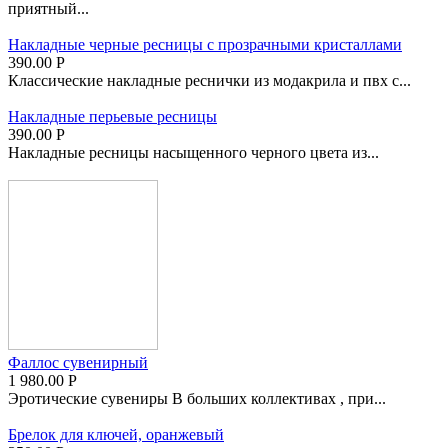
приятный...
Накладные черные ресницы с прозрачными кристаллами
390.00
Р
Классические накладные реснички из модакрила и пвх с...
Накладные перьевые ресницы
390.00
Р
Накладные ресницы насыщенного черного цвета из...
Фаллос сувенирный
1 980.00
Р
Эротические сувениры В больших коллективах , при...
Брелок для ключей, оранжевый