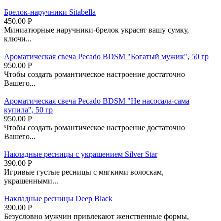
Брелок-наручники Sitabella
450.00
Р
Миниатюрные наручники-брелок украсят вашу сумку,
ключи...
Ароматическая свеча Pecado BDSM "Богатый мужик", 50 гр
950.00
Р
Чтобы создать романтическое настроение достаточно
Вашего...
Ароматическая свеча Pecado BDSM "Не насосала-сама
купила", 50 гр
950.00
Р
Чтобы создать романтическое настроение достаточно
Вашего...
Накладные ресницы с украшением Silver Star
390.00
Р
Игривые густые ресницы с мягкими волоскам,
украшенными...
Накладные ресницы Deep Black
390.00
Р
Безусловно мужчин привлекают женственные формы,