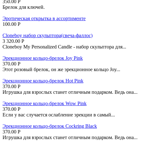
350.00
Р
Брелок для ключей.
Эротическая открытка в ассортименте
100.00
Р
Cloneboy набор скульптора(свеча-фаллос)
3 320.00
Р
Cloneboy My Personalized Candle - набор скульптора для...
Эрекционное кольцо-брелок Joy Pink
370.00
Р
Этот розовый брелок, он же эрекционное кольцо Joy...
Эрекционное кольцо-брелок Hot Pink
370.00
Р
Игрушка для взрослых станет отличным подарком. Ведь она...
Эрекционное кольцо-брелок Wow Pink
370.00
Р
Если у вас случается ослабление эрекции в самый...
Эрекционное кольцо-брелок Cockring Black
370.00
Р
Игрушка для взрослых станет отличным подарком. Ведь она...