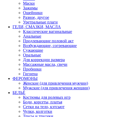
Маски
Зажимы
Ошейники
Разное, другое
Уретральные плаги
ГЕЛИ, СМАЗКИ, МАСЛА
Классические вагинальные
Анальные
Продлевающие половой акт
Возбуждающие, согревающие
Сужающие
Оральные
Для коррекции размера
Массажные масла, свечи
Пробники
Гигиена
ФЕРОМОНЫ
Женские (для привлечения мужчин)
Мужские (для привлечения женщин)
БЕЛЬЁ
Костюмы для ролевых игр
Боди, корсеты, платья
Сетки на тело, кэтсьют
Чулки, колготки
Трусы и трусики