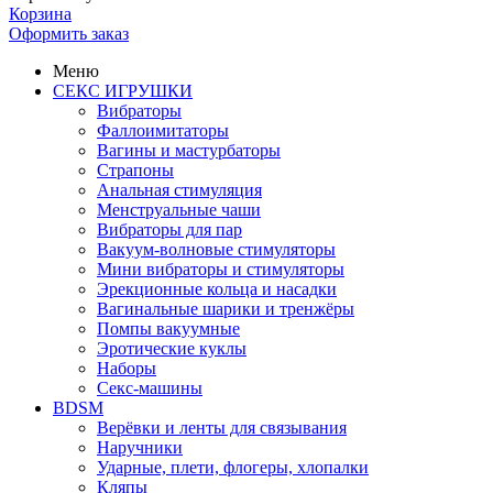
Корзина
Оформить заказ
Меню
СЕКС ИГРУШКИ
Вибраторы
Фаллоимитаторы
Вагины и мастурбаторы
Страпоны
Анальная стимуляция
Менструальные чаши
Вибраторы для пар
Вакуум-волновые стимуляторы
Мини вибраторы и стимуляторы
Эрекционные кольца и насадки
Вагинальные шарики и тренжёры
Помпы вакуумные
Эротические куклы
Наборы
Секс-машины
BDSM
Верёвки и ленты для связывания
Наручники
Ударные, плети, флогеры, хлопалки
Кляпы