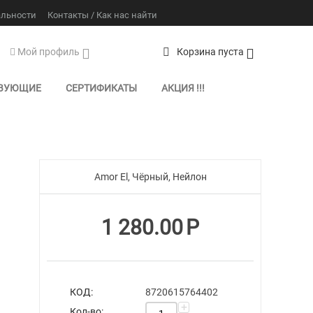
альности
Контакты / Как нас найти
Мой профиль
Корзина пуста
ТВУЮЩИЕ
СЕРТИФИКАТЫ
АКЦИЯ !!!
Amor El, Чёрный, Нейлон
1 280.00
Р
КОД:
8720615764402
+
Кол-во: