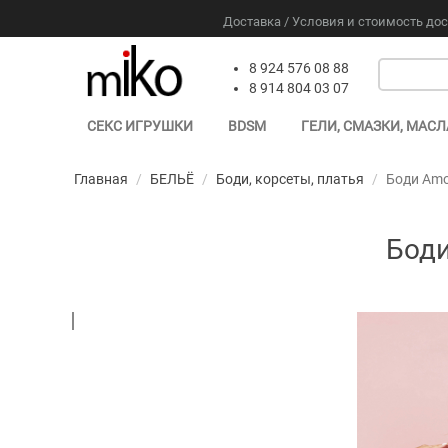
Доставка / Условия и стоимость до
8 924 576 08 88
8 914 804 03 07
СЕКС ИГРУШКИ
BDSM
ГЕЛИ, СМАЗКИ, МАСЛ
Главная
/
БЕЛЬЁ
/
Боди, корсеты, платья
/
Боди Amor
Боди