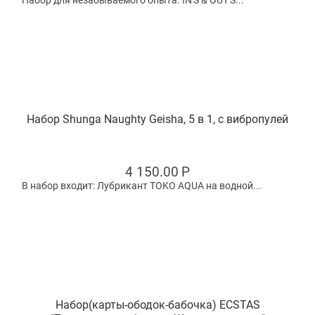
Набор для незабываемого опыта. IN'S & OUT'S...
Набор Shunga Naughty Geisha, 5 в 1, с вибропулей
4 150.00
Р
В набор входит: Лубрикант TOKO AQUA на водной...
Набор(карты-ободок-бабочка) ECSTAS