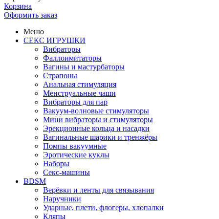
Корзина
Оформить заказ
Меню
СЕКС ИГРУШКИ
Вибраторы
Фаллоимитаторы
Вагины и мастурбаторы
Страпоны
Анальная стимуляция
Менструальные чаши
Вибраторы для пар
Вакуум-волновые стимуляторы
Мини вибраторы и стимуляторы
Эрекционные кольца и насадки
Вагинальные шарики и тренжёры
Помпы вакуумные
Эротические куклы
Наборы
Секс-машины
BDSM
Верёвки и ленты для связывания
Наручники
Ударные, плети, флогеры, хлопалки
Кляпы