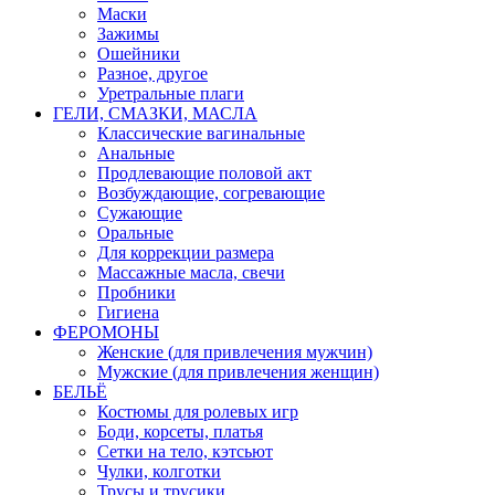
Маски
Зажимы
Ошейники
Разное, другое
Уретральные плаги
ГЕЛИ, СМАЗКИ, МАСЛА
Классические вагинальные
Анальные
Продлевающие половой акт
Возбуждающие, согревающие
Сужающие
Оральные
Для коррекции размера
Массажные масла, свечи
Пробники
Гигиена
ФЕРОМОНЫ
Женские (для привлечения мужчин)
Мужские (для привлечения женщин)
БЕЛЬЁ
Костюмы для ролевых игр
Боди, корсеты, платья
Сетки на тело, кэтсьют
Чулки, колготки
Трусы и трусики